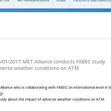
ETTER
WETTERWARNUNGEN
KLIMA
PRODUKTE UND DIENSTL
/01/2017: MET Alliance conducts FABEC study
dverse weather conditions on ATM
iance who is collaborating with FABEC on international level in t
gy.
tudy about the impact of adverse weather conditions on ATM.