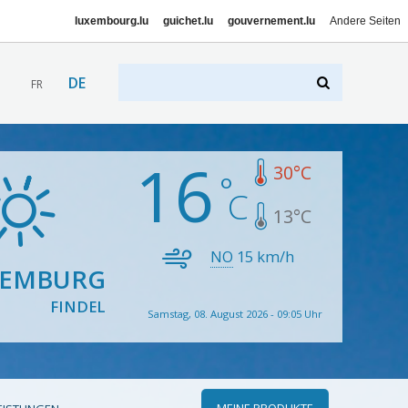
luxembourg.lu
guichet.lu
gouvernement.lu
Andere Seiten
DE
FR
16
30
°C
13
°C
NO
15
km/h
XEMBURG
FINDEL
Samstag, 08. August 2026 - 09:05 Uhr
MEINE PRODUKTE