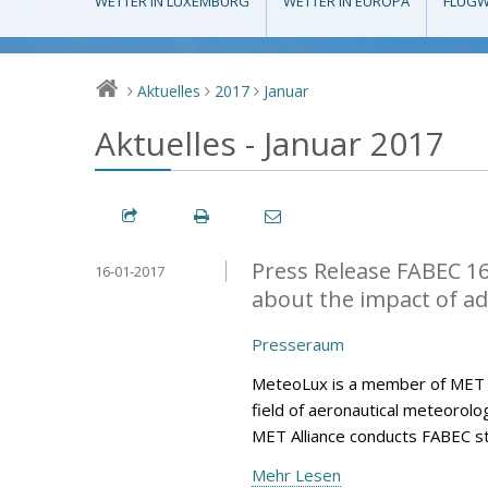
WETTER IN LUXEMBURG
WETTER IN EUROPA
FLUGW
Aktuelles
2017
Januar
>
>
>
Aktuelles - Januar 2017
Press Release FABEC 16
16-01-2017
about the impact of a
Presseraum
MeteoLux is a member of MET All
field of aeronautical meteorolo
MET Alliance conducts FABEC s
Mehr Lesen