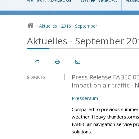
WETTER IN LUXEMBURG
WETTER IN EUROPA
FLUGW
Aktuelles
2016
September
>
>
>
Aktuelles - September 20
Press Release FABEC 0
8-09-2016
impact on air traffic -
Presseraum
Compared to previous summers
weather. Heavy thunderstorms h
FABEC air navigation service p
solutions.