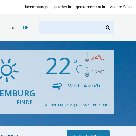
luxembourg.lu
guichet.lu
gouvernement.lu
Andere Seiten
DE
FR
22
24
°C
17
°C
West
24
km/h
XEMBURG
FINDEL
Donnerstag, 06. August 2026 - 14:15 Uhr
MEINE PRODUKTE