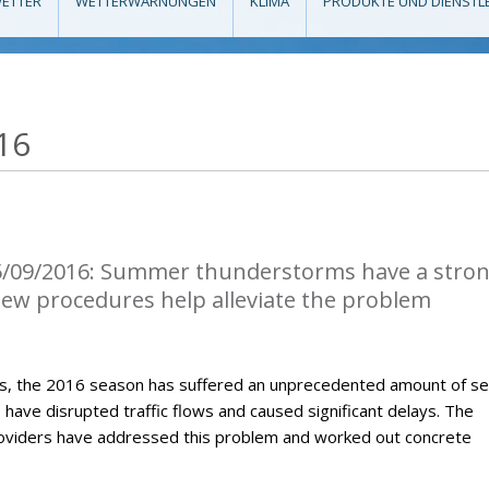
ETTER
WETTERWARNUNGEN
KLIMA
PRODUKTE UND DIENSTL
16
5/09/2016: Summer thunderstorms have a stro
 New procedures help alleviate the problem
, the 2016 season has suffered an unprecedented amount of s
ave disrupted traffic flows and caused significant delays. The
roviders have addressed this problem and worked out concrete