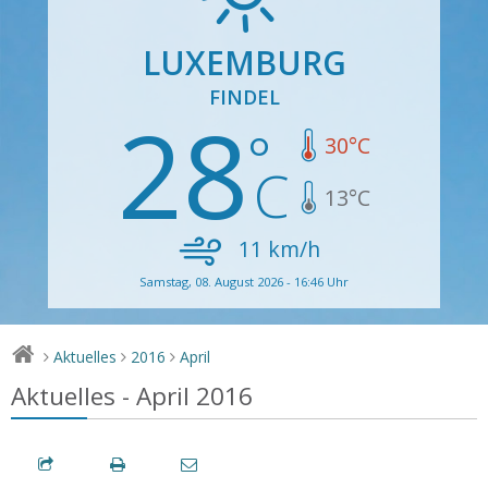
LUXEMBURG
FINDEL
28
30
°C
13
°C
11
km/h
Samstag, 08. August 2026 - 16:46 Uhr
Aktuelles
2016
April
>
>
>
Aktuelles - April 2016