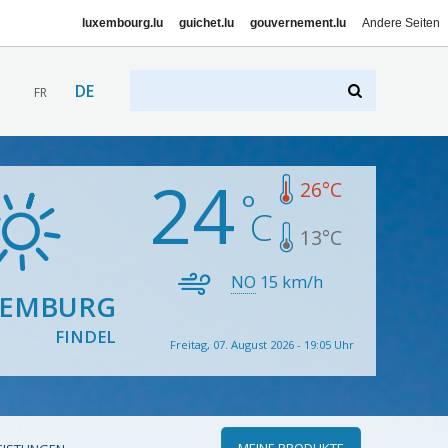
luxembourg.lu
guichet.lu
gouvernement.lu
Andere Seiten
DE
FR
24
26
°C
13
°C
NO
15
km/h
XEMBURG
FINDEL
Freitag, 07. August 2026 - 19:05 Uhr
MEINE PRODUKTE