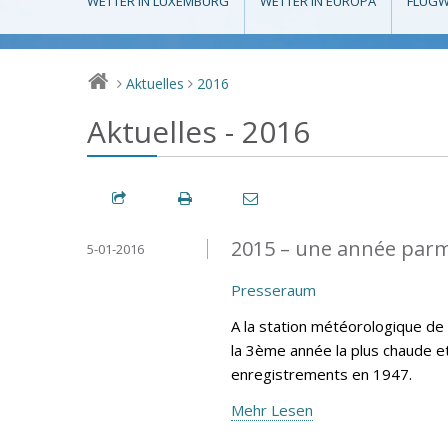
WETTER IN LUXEMBURG
WETTER IN EUROPA
FLUGW
Aktuelles
2016
>
>
Aktuelles - 2016
2015 – une année parm
5-01-2016
Presseraum
A la station météorologique d
la 3ème année la plus chaude e
enregistrements en 1947.
Mehr Lesen