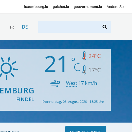
luxembourg.lu
guichet.lu
gouvernement.lu
Andere Seiten
DE
FR
21
24
°C
17
°C
West
17
km/h
XEMBURG
FINDEL
Donnerstag, 06. August 2026 - 13:25 Uhr
MEINE PRODUKTE