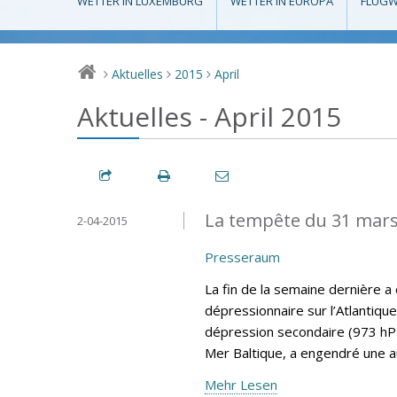
WETTER IN LUXEMBURG
WETTER IN EUROPA
FLUGW
Aktuelles
2015
April
>
>
>
Aktuelles - April 2015
La tempête du 31 mar
2-04-2015
Presseraum
La fin de la semaine dernière 
dépressionnaire sur l’Atlantique
dépression secondaire (973 hPa
Mer Baltique, a engendré une 
Mehr Lesen