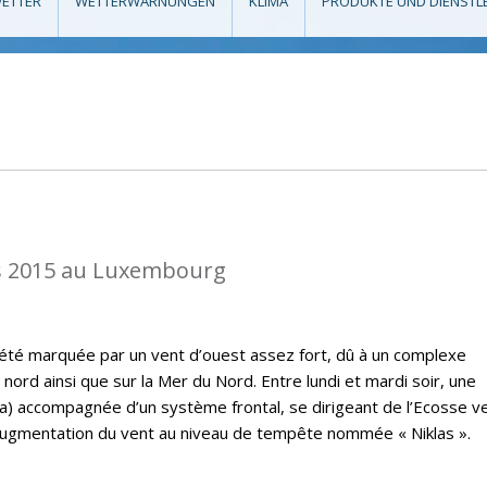
ETTER
WETTERWARNUNGEN
KLIMA
PRODUKTE UND DIENSTL
s 2015 au Luxembourg
a été marquée par un vent d’ouest assez fort, dû à un complexe
 nord ainsi que sur la Mer du Nord. Entre lundi et mardi soir, une
) accompagnée d’un système frontal, se dirigeant de l’Ecosse ve
augmentation du vent au niveau de tempête nommée « Niklas ».