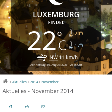
LUXEMBURG
FINDEL
22
24
°C
17
°C
NW
11
km/h
Donnerstag, 06. August 2026 - 20:55 Uhr
Aktuelles
2014
November
>
>
>
Aktuelles - November 2014