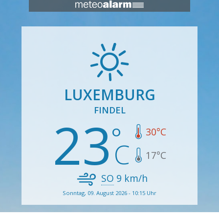
LUXEMBURG
FINDEL
23
30
°C
17
°C
SO
9
km/h
Sonntag, 09. August 2026 - 10:15 Uhr