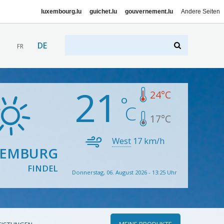
luxembourg.lu
guichet.lu
gouvernement.lu
Andere Seiten
DE
FR
21
24
°C
17
°C
West
17
km/h
XEMBURG
FINDEL
Donnerstag, 06. August 2026 - 13:25 Uhr
MEINE PRODUKTE