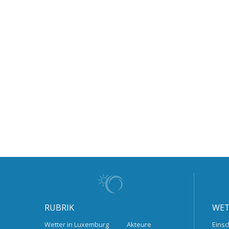
RUBRIK
WET
Wetter in Luxemburg
Akteure
Einsc