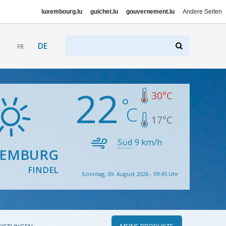
luxembourg.lu
guichet.lu
gouvernement.lu
Andere Seiten
DE
FR
22
30
°C
17
°C
Süd
9
km/h
XEMBURG
FINDEL
Sonntag, 09. August 2026 - 09:45 Uhr
MEINE PRODUKTE