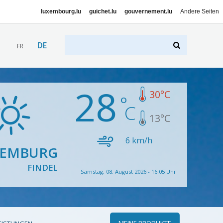
luxembourg.lu
guichet.lu
gouvernement.lu
Andere Seiten
DE
FR
28
30
°C
13
°C
6
km/h
XEMBURG
FINDEL
Samstag, 08. August 2026 - 16:05 Uhr
MEINE PRODUKTE