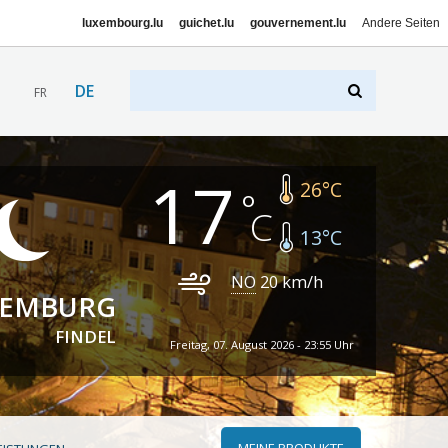
luxembourg.lu
guichet.lu
gouvernement.lu
Andere Seiten
DE
FR
17
26
°C
13
°C
NO
20
km/h
XEMBURG
FINDEL
Freitag, 07. August 2026 - 23:55 Uhr
MEINE PRODUKTE