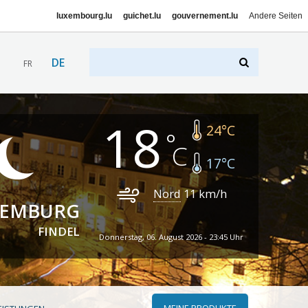
luxembourg.lu
guichet.lu
gouvernement.lu
Andere Seiten
DE
FR
18
24
°C
17
°C
Nord
11
km/h
XEMBURG
FINDEL
Donnerstag, 06. August 2026 - 23:45 Uhr
MEINE PRODUKTE