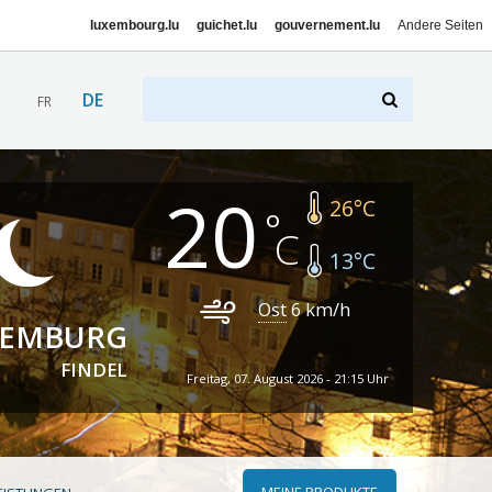
luxembourg.lu
guichet.lu
gouvernement.lu
Andere Seiten
DE
FR
20
26
°C
13
°C
Ost
6
km/h
XEMBURG
FINDEL
Freitag, 07. August 2026 - 21:15 Uhr
MEINE PRODUKTE