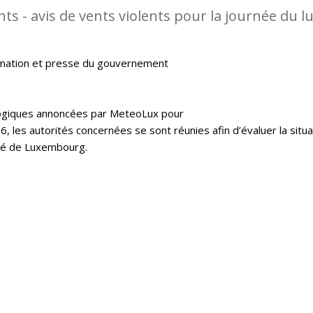
s - avis de vents violents pour la journée du l
rmation et presse du gouvernement
logiques annoncées par MeteoLux pour
16, les autorités concernées se sont réunies afin d’évaluer la situa
hé de Luxembourg.