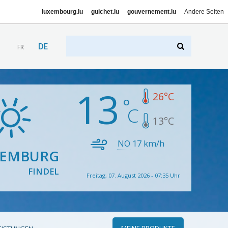
luxembourg.lu
guichet.lu
gouvernement.lu
Andere Seiten
DE
FR
13
26
°C
13
°C
NO
17
km/h
XEMBURG
FINDEL
Freitag, 07. August 2026 - 07:35 Uhr
MEINE PRODUKTE