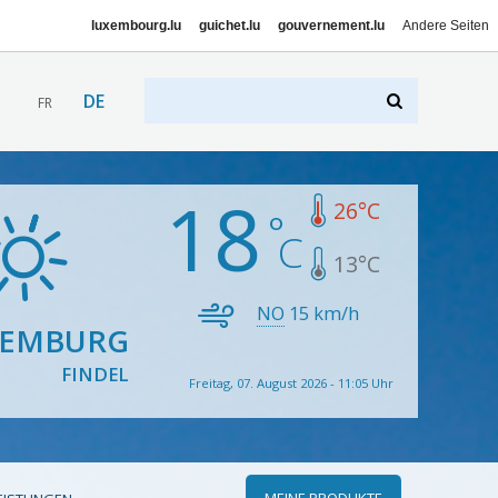
luxembourg.lu
guichet.lu
gouvernement.lu
Andere Seiten
DE
FR
18
26
°C
13
°C
NO
15
km/h
XEMBURG
FINDEL
Freitag, 07. August 2026 - 11:05 Uhr
MEINE PRODUKTE