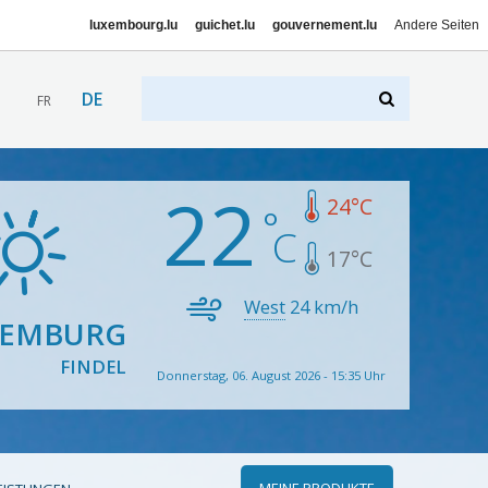
luxembourg.lu
guichet.lu
gouvernement.lu
Andere Seiten
DE
FR
22
24
°C
17
°C
West
24
km/h
XEMBURG
FINDEL
Donnerstag, 06. August 2026 - 15:35 Uhr
MEINE PRODUKTE