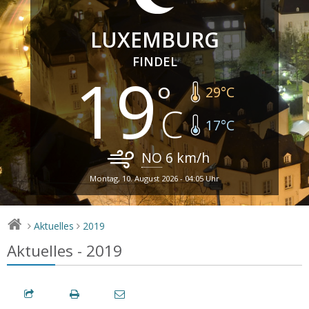
LUXEMBURG
FINDEL
19
29
°C
17
°C
NO
6
km/h
Montag, 10. August 2026 - 04:05 Uhr
Aktuelles
2019
>
>
Aktuelles - 2019