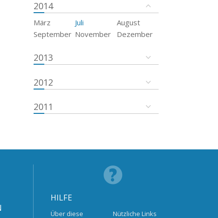
2014
März
Juli
August
September
November
Dezember
2013
2012
2011
HILFE
N
Über diese
Nützliche Links