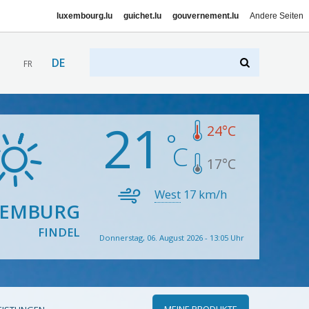
luxembourg.lu
guichet.lu
gouvernement.lu
Andere Seiten
DE
FR
21
24
°C
17
°C
West
17
km/h
XEMBURG
FINDEL
Donnerstag, 06. August 2026 - 13:05 Uhr
MEINE PRODUKTE