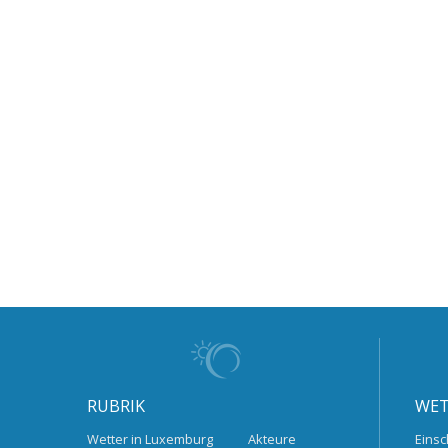
RUBRIK
WET
Wetter in Luxemburg
Akteure
Einsc