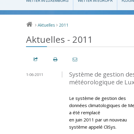
WETTER IN LUXEMBURG
WETTER IN EUROPA
FLUGW
Aktuelles
2011
>
>
Aktuelles - 2011
Système de gestion de
1-06-2011
météorologique de L
Le système de gestion des
données climatologiques de M
a été remplacé
en juin 2011 par un nouveau
système appelé CliSys.