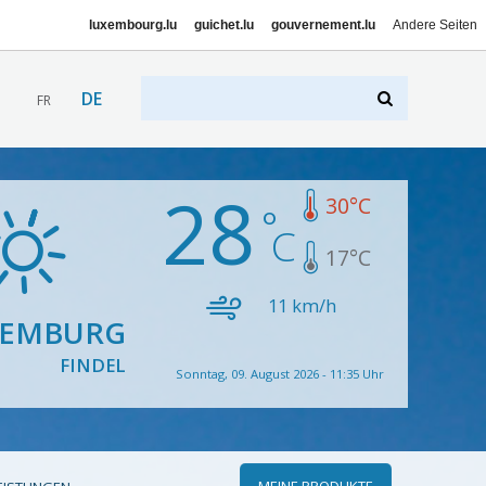
luxembourg.lu
guichet.lu
gouvernement.lu
Andere Seiten
DE
FR
28
30
°C
17
°C
11
km/h
XEMBURG
FINDEL
Sonntag, 09. August 2026 - 11:35 Uhr
MEINE PRODUKTE