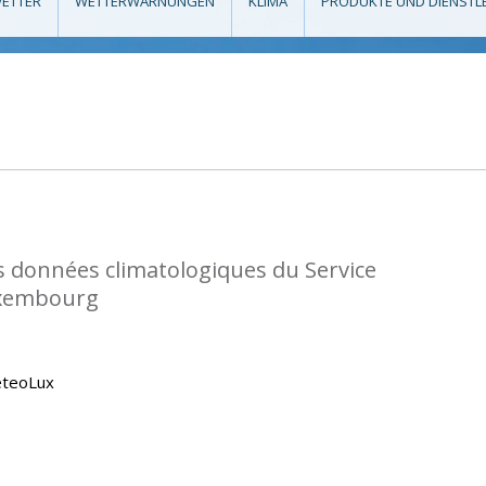
ETTER
WETTERWARNUNGEN
KLIMA
PRODUKTE UND DIENSTL
s données climatologiques du Service
uxembourg
eteoLux