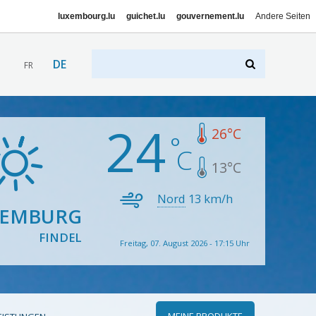
luxembourg.lu
guichet.lu
gouvernement.lu
Andere Seiten
DE
FR
24
26
°C
13
°C
Nord
13
km/h
XEMBURG
FINDEL
Freitag, 07. August 2026 - 17:15 Uhr
MEINE PRODUKTE