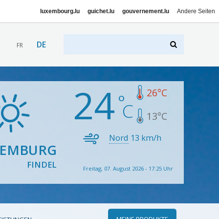
luxembourg.lu
guichet.lu
gouvernement.lu
Andere Seiten
DE
FR
24
26
°C
13
°C
Nord
13
km/h
XEMBURG
FINDEL
Freitag, 07. August 2026 - 17:25 Uhr
MEINE PRODUKTE