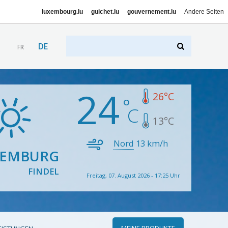
luxembourg.lu
guichet.lu
gouvernement.lu
Andere Seiten
DE
FR
24
26
°C
13
°C
Nord
13
km/h
XEMBURG
FINDEL
Freitag, 07. August 2026 - 17:25 Uhr
MEINE PRODUKTE