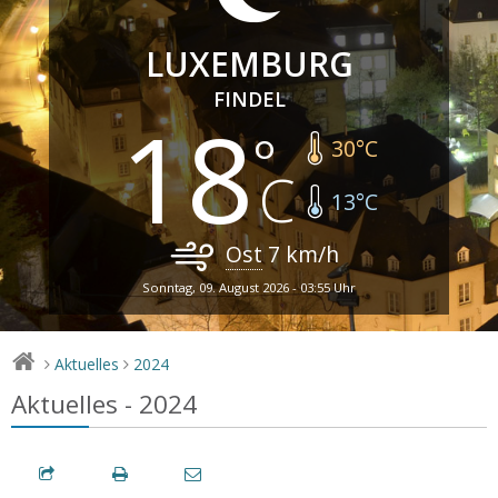
LUXEMBURG
FINDEL
18
30
°C
13
°C
Ost
7
km/h
Sonntag, 09. August 2026 - 03:55 Uhr
Aktuelles
2024
>
>
Aktuelles - 2024