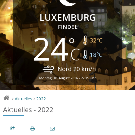
LUXEMBURG
FINDEL
24
32
°C
18
°C
Nord
20
km/h
Montag, 10. August 2026 - 22:15 Uhr
Aktuelles
2022
>
>
Aktuelles - 2022