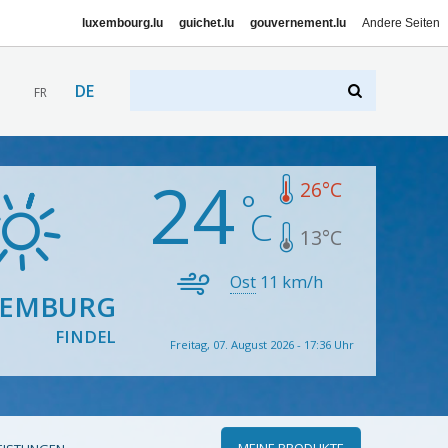
luxembourg.lu
guichet.lu
gouvernement.lu
Andere Seiten
DE
FR
24
26
°C
13
°C
Ost
11
km/h
XEMBURG
FINDEL
Freitag, 07. August 2026 - 17:36 Uhr
MEINE PRODUKTE