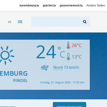
luxembourg.lu
guichet.lu
gouvernement.lu
Andere Seiten
DE
FR
24
26
°C
13
°C
Nord
13
km/h
XEMBURG
FINDEL
Freitag, 07. August 2026 - 17:25 Uhr
MEINE PRODUKTE