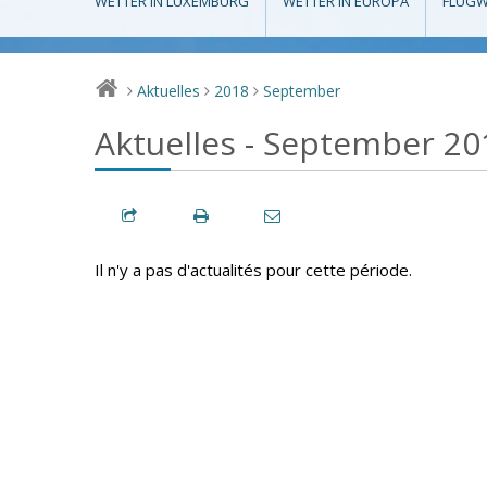
WETTER IN LUXEMBURG
WETTER IN EUROPA
FLUGW
Aktuelles
2018
September
>
>
>
Aktuelles - September 20
Il n'y a pas d'actualités pour cette période.