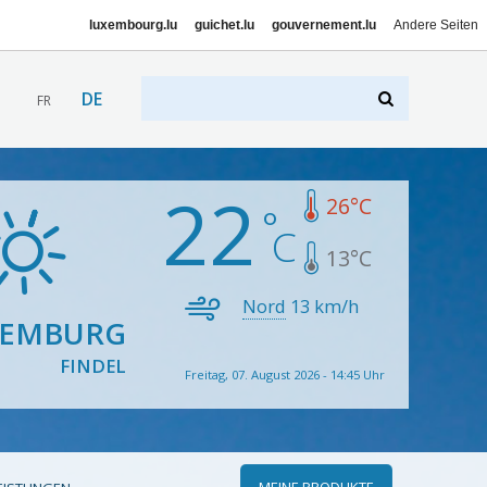
luxembourg.lu
guichet.lu
gouvernement.lu
Andere Seiten
DE
FR
22
26
°C
13
°C
Nord
13
km/h
XEMBURG
FINDEL
Freitag, 07. August 2026 - 14:45 Uhr
MEINE PRODUKTE