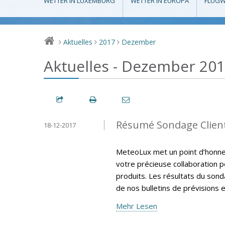
WETTER IN LUXEMBURG
WETTER IN EUROPA
FLUGW
Aktuelles
2017
Dezember
>
>
>
Aktuelles - Dezember 20
Résumé Sondage Clien
18-12-2017
MeteoLux met un point d’honneur
votre précieuse collaboration p
produits. Les résultats du sonda
de nos bulletins de prévisions e
Mehr Lesen