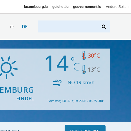
luxembourg.lu
guichet.lu
gouvernement.lu
Andere Seiten
DE
FR
14
30
°C
13
°C
NO
19
km/h
XEMBURG
FINDEL
Samstag, 08. August 2026 - 06:35 Uhr
MEINE PRODUKTE