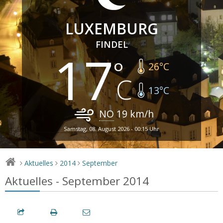
LUXEMBURG
FINDEL
17
26
°C
13
°C
NO
19
km/h
Samstag, 08. August 2026 - 00:15 Uhr
Aktuelles
2014
September
>
>
>
Aktuelles - September 2014