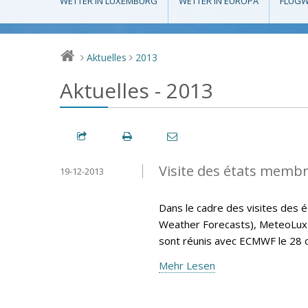
WETTER IN LUXEMBURG
WETTER IN EUROPA
FLUGW
Aktuelles
2013
>
>
Aktuelles - 2013
Visite des états memb
19-12-2013
Dans le cadre des visites de
Weather Forecasts), MeteoLux 
sont réunis avec ECMWF le 28 
Mehr Lesen