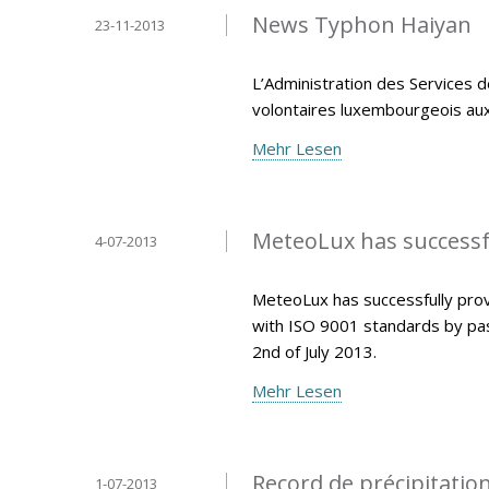
News Typhon Haiyan
23-11-2013
L’Administration des Services d
volontaires luxembourgeois aux P
Mehr Lesen
MeteoLux has successfu
4-07-2013
MeteoLux has successfully pro
with ISO 9001 standards by pas
2nd of July 2013.
Mehr Lesen
Record de précipitatio
1-07-2013