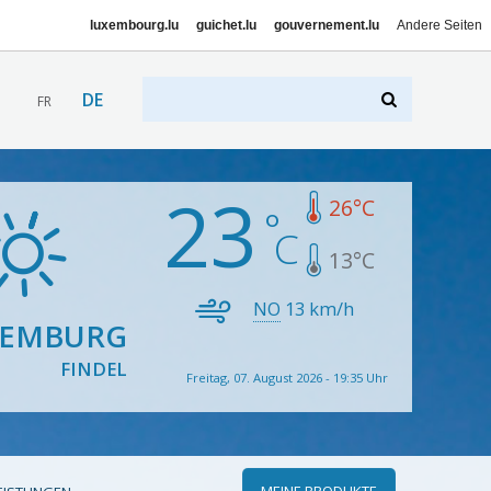
luxembourg.lu
guichet.lu
gouvernement.lu
Andere Seiten
DE
FR
23
26
°C
13
°C
NO
13
km/h
XEMBURG
FINDEL
Freitag, 07. August 2026 - 19:35 Uhr
MEINE PRODUKTE