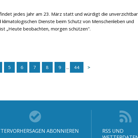
indet jedes Jahr am 23. März statt und würdigt die unverzichtba
d klimatologischen Dienste beim Schutz von Menschenleben und
 ist „Heute beobachten, morgen schützen".
5
6
7
8
9
...
44
TERVORHERSAGEN ABONNIEREN
RSS UND
WETTERDATE