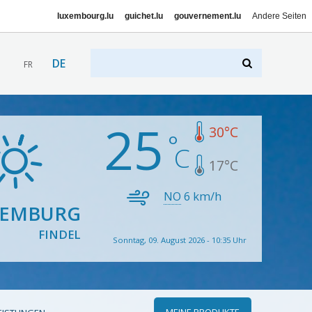
luxembourg.lu
guichet.lu
gouvernement.lu
Andere Seiten
DE
FR
25
30
°C
17
°C
NO
6
km/h
XEMBURG
FINDEL
Sonntag, 09. August 2026 - 10:35 Uhr
MEINE PRODUKTE