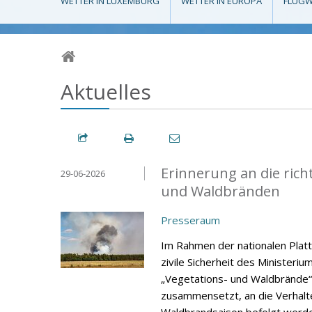
WETTER IN LUXEMBURG
WETTER IN EUROPA
FLUGW
Aktuelles
Erinnerung an die rich
29-06-2026
und Waldbränden
Presseraum
Im Rahmen der nationalen Platt
zivile Sicherheit des Ministeri
„Vegetations- und Waldbrände“
zusammensetzt, an die Verhalt
Waldbrandsaison befolgt werde