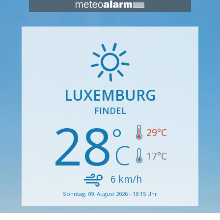
LUXEMBURG
FINDEL
28
29
°C
17
°C
6
km/h
Sonntag, 09. August 2026 - 18:15 Uhr