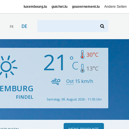
luxembourg.lu
guichet.lu
gouvernement.lu
Andere Seiten
DE
FR
21
30
°C
13
°C
Ost
15
km/h
XEMBURG
FINDEL
Samstag, 08. August 2026 - 11:05 Uhr
MEINE PRODUKTE