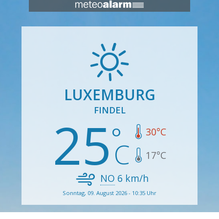
LUXEMBURG
FINDEL
25
30
°C
17
°C
NO
6
km/h
Sonntag, 09. August 2026 - 10:35 Uhr