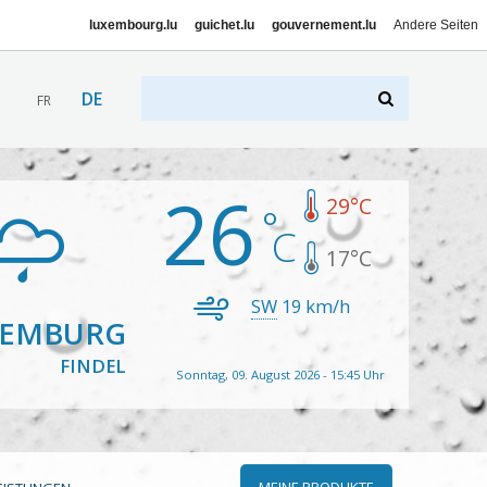
luxembourg.lu
guichet.lu
gouvernement.lu
Andere Seiten
DE
FR
26
29
°C
17
°C
SW
19
km/h
XEMBURG
FINDEL
Sonntag, 09. August 2026 - 15:45 Uhr
MEINE PRODUKTE