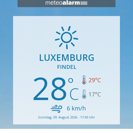
LUXEMBURG
FINDEL
28
29
°C
17
°C
6
km/h
Sonntag, 09. August 2026 - 17:45 Uhr