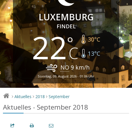
LUXEMBURG
FINDEL
22
30
°C
13
°C
NO
9
km/h
Sonntag, 09. August 2026 - 01:06 Uhr
Aktuelles
2018
September
>
>
>
Aktuelles - September 2018