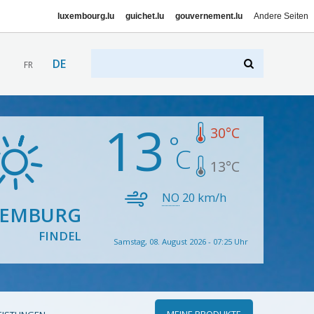
luxembourg.lu
guichet.lu
gouvernement.lu
Andere Seiten
DE
FR
13
30
°C
13
°C
NO
20
km/h
XEMBURG
FINDEL
Samstag, 08. August 2026 - 07:25 Uhr
MEINE PRODUKTE