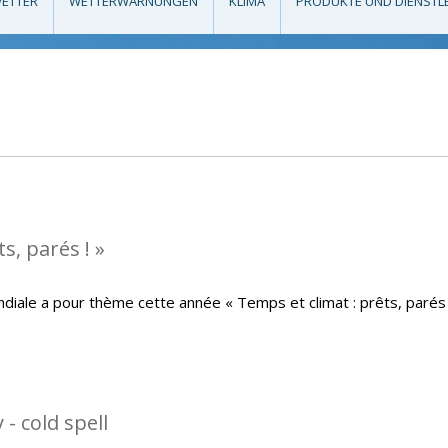
ETTER
WETTERWARNUNGEN
KLIMA
PRODUKTE UND DIENSTL
s, parés ! »
iale a pour thème cette année « Temps et climat : prêts, parés 
- cold spell