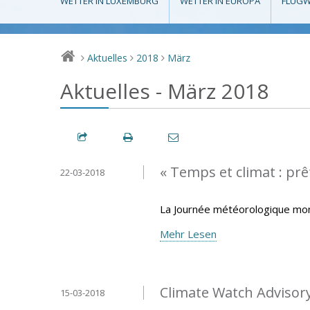
WETTER IN LUXEMBURG
WETTER IN EUROPA
FLUGW
Aktuelles
2018
März
>
>
>
Aktuelles - März 2018
« Temps et climat : prêt
22-03-2018
La Journée météorologique mond
Mehr Lesen
Climate Watch Advisory 
15-03-2018