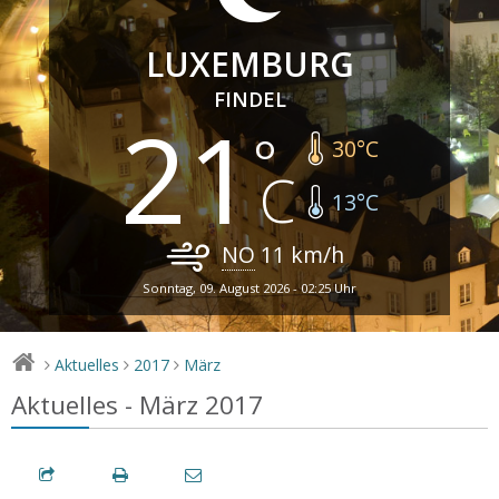
LUXEMBURG
FINDEL
21
30
°C
13
°C
NO
11
km/h
Sonntag, 09. August 2026 - 02:25 Uhr
Aktuelles
2017
März
>
>
>
Aktuelles - März 2017