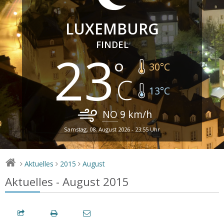
LUXEMBURG
FINDEL
23
30
°C
13
°C
NO
9
km/h
Samstag, 08. August 2026 - 23:55 Uhr
Aktuelles
2015
August
>
>
>
Aktuelles - August 2015