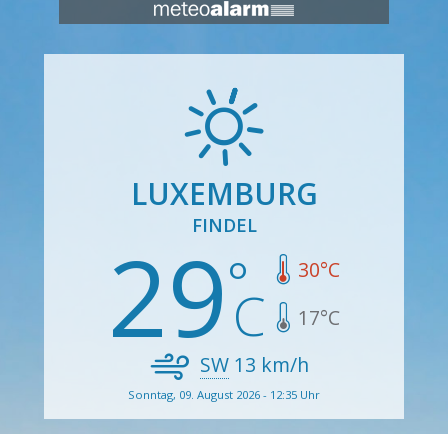
LUXEMBURG
FINDEL
29
30
°C
17
°C
SW
13
km/h
Sonntag, 09. August 2026 - 12:35 Uhr