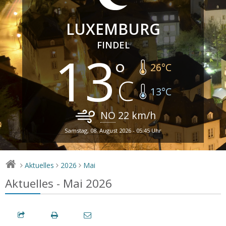
LUXEMBURG
FINDEL
13
26
°C
13
°C
NO
22
km/h
Samstag, 08. August 2026 - 05:45 Uhr
Aktuelles
2026
Mai
>
>
>
Aktuelles - Mai 2026