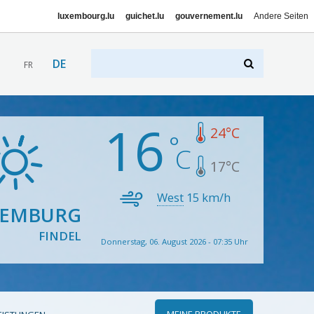
luxembourg.lu
guichet.lu
gouvernement.lu
Andere Seiten
DE
FR
16
24
°C
17
°C
West
15
km/h
XEMBURG
FINDEL
Donnerstag, 06. August 2026 - 07:35 Uhr
MEINE PRODUKTE