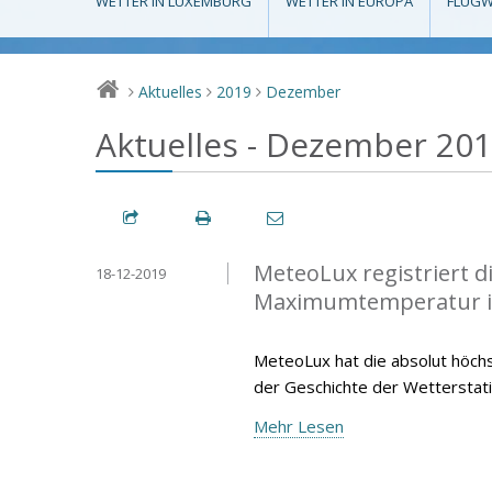
WETTER IN LUXEMBURG
WETTER IN EUROPA
FLUGW
Aktuelles
2019
Dezember
>
>
>
Aktuelles - Dezember 20
MeteoLux registriert 
18-12-2019
Maximumtemperatur 
MeteoLux hat die absolut höc
der Geschichte der Wetterstat
Mehr Lesen