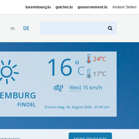
luxembourg.lu
guichet.lu
gouvernement.lu
Andere Seiten
DE
FR
16
24
°C
17
°C
West
15
km/h
XEMBURG
FINDEL
Donnerstag, 06. August 2026 - 07:45 Uhr
MEINE PRODUKTE