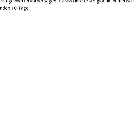
lfristige Wettervorhersagen (EZMW) ihre erste globale numerisc
enden 10 Tage.