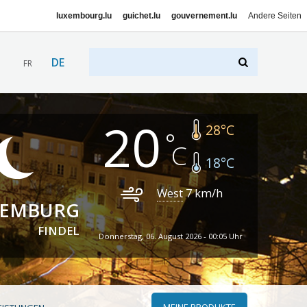
luxembourg.lu
guichet.lu
gouvernement.lu
Andere Seiten
DE
FR
20
28
°C
18
°C
West
7
km/h
XEMBURG
FINDEL
Donnerstag, 06. August 2026 - 00:05 Uhr
MEINE PRODUKTE