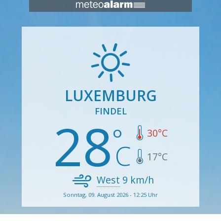
LUXEMBURG
FINDEL
28
30
°C
17
°C
West
9
km/h
Sonntag, 09. August 2026 - 12:25 Uhr