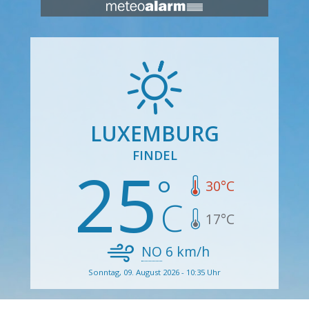
LUXEMBURG
FINDEL
25
30
°C
17
°C
NO
6
km/h
Sonntag, 09. August 2026 - 10:35 Uhr