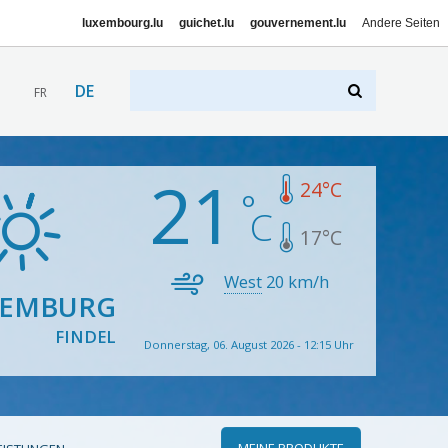
luxembourg.lu
guichet.lu
gouvernement.lu
Andere Seiten
DE
FR
21
24
°C
17
°C
West
20
km/h
XEMBURG
FINDEL
Donnerstag, 06. August 2026 - 12:15 Uhr
MEINE PRODUKTE