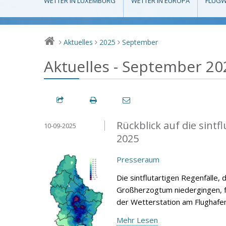
WETTER IN LUXEMBURG
WETTER IN EUROPA
FLUGW
Aktuelles
2025
September
>
>
>
Aktuelles - September 20
Rückblick auf die sint
10-09-2025
2025
Presseraum
Die sintflutartigen Regenfälle
Großherzogtum niedergingen, fü
der Wetterstation am Flughafe
Mehr Lesen