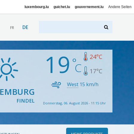
luxembourg.lu
guichet.lu
gouvernement.lu
Andere Seiten
DE
FR
19
24
°C
17
°C
West
15
km/h
XEMBURG
FINDEL
Donnerstag, 06. August 2026 - 11:15 Uhr
MEINE PRODUKTE