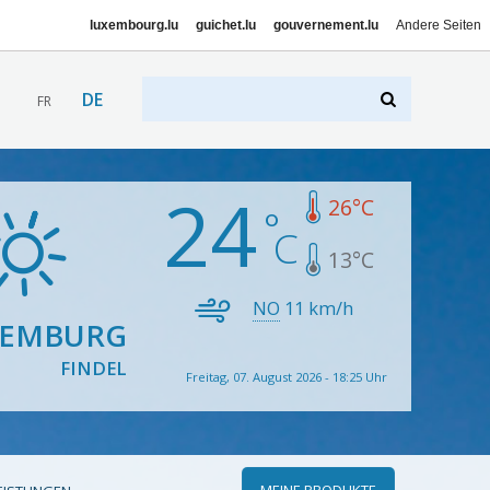
luxembourg.lu
guichet.lu
gouvernement.lu
Andere Seiten
DE
FR
24
26
°C
13
°C
NO
11
km/h
XEMBURG
FINDEL
Freitag, 07. August 2026 - 18:25 Uhr
MEINE PRODUKTE